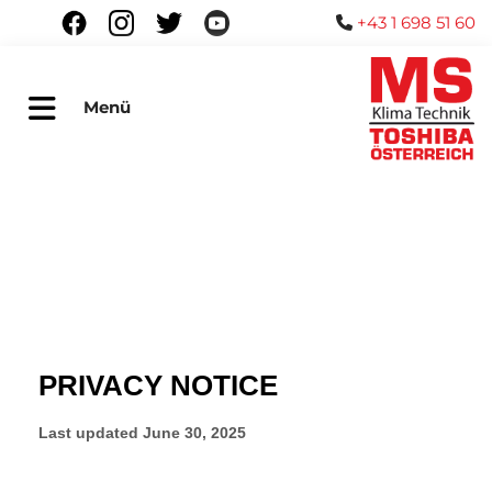
+43 1 698 51 60

Menü